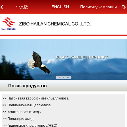
‹
›
中文版
ENGLISH
Политику компании
По
Показ продуктов
>>
Натриевая карбоксиметилцеллюлоза
>>
Полианионная целлюлоза
>>
Ксантановая камедь
>>
Полиакриламид
>>
Гидроксиэтилцеллюлоза(HEC)