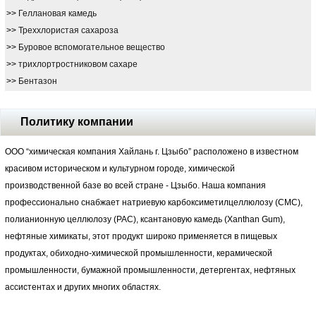
>>
Геллановая камедь
>>
Треххлористая сахароза
>>
Буровое вспомогательное вещество
>>
трихлортростниковом сахаре
>>
Бентазон
Политику компании
ООО “химическая компания Хайлань г. Цзыбо” расположено в известном
красивом историческом и культурном городе, химической
производственной базе во всей стране - Цзыбо. Наша компания
профессионально снабжает натриевую карбоксиметилцеллюлозу (СМС),
полианионную целлюлозу (РАС), ксантановую камедь (Xanthan Gum),
нефтяные химикаты, этот продукт широко применяется в пищевых
продуктах, обиходно-химической промышленности, керамической
промышленности, бумажной промышленности, детергентах, нефтяных
ассистентах и других многих областях.