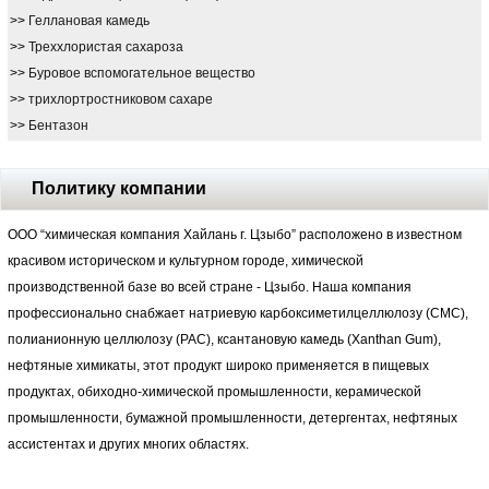
>>
Геллановая камедь
>>
Треххлористая сахароза
>>
Буровое вспомогательное вещество
>>
трихлортростниковом сахаре
>>
Бентазон
Политику компании
ООО “химическая компания Хайлань г. Цзыбо” расположено в известном
красивом историческом и культурном городе, химической
производственной базе во всей стране - Цзыбо. Наша компания
профессионально снабжает натриевую карбоксиметилцеллюлозу (СМС),
полианионную целлюлозу (РАС), ксантановую камедь (Xanthan Gum),
нефтяные химикаты, этот продукт широко применяется в пищевых
продуктах, обиходно-химической промышленности, керамической
промышленности, бумажной промышленности, детергентах, нефтяных
ассистентах и других многих областях.