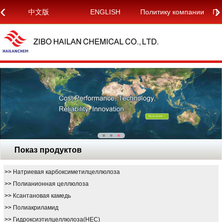
‹
›
中文版
ENGLISH
Политику компании
По
Показ продуктов
>>
Натриевая карбоксиметилцеллюлоза
>>
Полианионная целлюлоза
>>
Ксантановая камедь
>>
Полиакриламид
>>
Гидроксиэтилцеллюлоза(HEC)